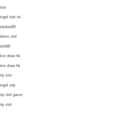
slot
togel hari ini
sbobet88
demo slot
slot88
live draw hk
live draw hk
rtp slot
togel sdy
rtp slot gacor
rtp slot