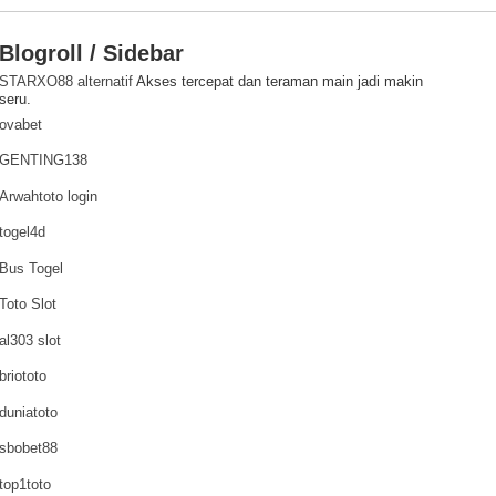
Blogroll / Sidebar
STARXO88 alternatif
Akses tercepat dan teraman main jadi makin
seru.
ovabet
GENTING138
Arwahtoto login
togel4d
Bus Togel
Toto Slot
al303 slot
briototo
duniatoto
sbobet88
top1toto