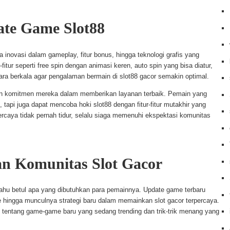
date Game Slot88
inovasi dalam gameplay, fitur bonus, hingga teknologi grafis yang
itur seperti free spin dengan animasi keren, auto spin yang bisa diatur,
ara berkala agar pengalaman bermain di slot88 gacor semakin optimal.
an komitmen mereka dalam memberikan layanan terbaik. Pemain yang
api juga dapat mencoba hoki slot88 dengan fitur-fitur mutakhir yang
rpercaya tidak pernah tidur, selalu siaga memenuhi ekspektasi komunitas
an Komunitas Slot Gacor
tahu betul apa yang dibutuhkan para pemainnya. Update game terbaru
 hingga munculnya strategi baru dalam memainkan slot gacor terpercaya.
tentang game-game baru yang sedang trending dan trik-trik menang yang