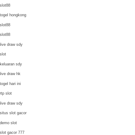
slot88
togel hongkong
slot88
slot88
live draw sdy
slot
keluaran sdy
live draw hk
togel hari ini
rtp slot
live draw sdy
situs slot gacor
demo slot
slot gacor 777