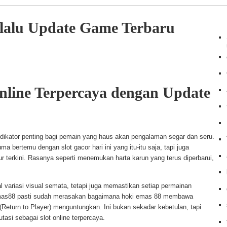
elalu Update Game Terbaru
nline Terpercaya dengan Update
 indikator penting bagi pemain yang haus akan pengalaman segar dan seru.
a bertemu dengan slot gacor hari ini yang itu-itu saja, tapi juga
r terkini. Rasanya seperti menemukan harta karun yang terus diperbarui,
 variasi visual semata, tetapi juga memastikan setiap permainan
kiemas88 pasti sudah merasakan bagaimana hoki emas 88 membawa
Return to Player) menguntungkan. Ini bukan sekadar kebetulan, tapi
tasi sebagai slot online terpercaya.