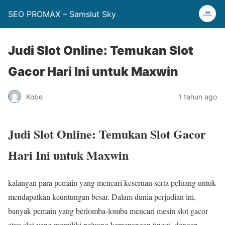
SEO PROMAX – Samslut Sky
Judi Slot Online: Temukan Slot
Gacor Hari Ini untuk Maxwin
Kobe
1 tahun ago
Judi Slot Online: Temukan Slot Gacor
Hari Ini untuk Maxwin
kalangan para pemain yang mencari keseruan serta peluang untuk
mendapatkan keuntungan besar. Dalam dunia perjudian ini,
banyak pemain yang berlomba-lomba mencari mesin slot gacor
atau slot yang memiliki peluang kemenangan tinggi, dengan