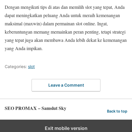
Dengan mengikuti tips di atas dan memilih slot yang tepat, Anda
dapat meningkatkan peluang Anda untuk meraih kemenangan
maksimal (maxwin) dalam permainan slot online. Ingat,
keberuntungan memang memainkan peran penting, tetapi strategi
yang tepat juga akan membawa Anda lebih dekat ke kemenangan
yang Anda impikan.
Categories:
slot
Leave a Comment
SEO PROMAX – Samslut Sky
Back to top
Exit mobile version