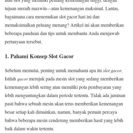
tujuan meraih maxwin—atau kemenangan maksimal. Lantas,
bagaimana cara menemukan slot gacor hari ini dan
memaksimalkan peluang menang? Artikel ini akan memberikan
beberapa panduan dan tips untuk membantu Anda menjawab
pertanyaan tersebut.
1. Pahami Konsep Slot Gacor
Sebelum memulai, penting untuk memahami apa itu
slot gacor
.
Istilah
gacor
merujuk pada mesin slot yang sedang memberikan
kemenangan lebih sering atau memiliki pola pembayaran yang
lebih menguntungkan dalam periode tertentu. Tidak ada jaminan
pasti bahwa sebuah mesin akan terus memberikan kemenangan
besar setiap kali dimainkan, namun, banyak pemain percaya
bahwa beberapa mesin cenderung memberikan hasil yang lebih
baik dalam waktu tertentu.