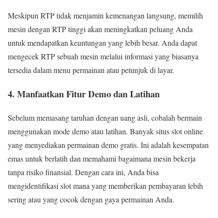
Meskipun RTP tidak menjamin kemenangan langsung, memilih
mesin dengan RTP tinggi akan meningkatkan peluang Anda
untuk mendapatkan keuntungan yang lebih besar. Anda dapat
mengecek RTP sebuah mesin melalui informasi yang biasanya
tersedia dalam menu permainan atau petunjuk di layar.
4. Manfaatkan Fitur Demo dan Latihan
Sebelum memasang taruhan dengan uang asli, cobalah bermain
menggunakan mode demo atau latihan. Banyak situs slot online
yang menyediakan permainan demo gratis. Ini adalah kesempatan
emas untuk berlatih dan memahami bagaimana mesin bekerja
tanpa risiko finansial. Dengan cara ini, Anda bisa
mengidentifikasi slot mana yang memberikan pembayaran lebih
sering atau yang cocok dengan gaya permainan Anda.