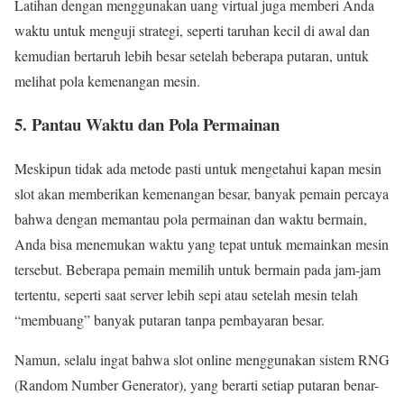
Latihan dengan menggunakan uang virtual juga memberi Anda
waktu untuk menguji strategi, seperti taruhan kecil di awal dan
kemudian bertaruh lebih besar setelah beberapa putaran, untuk
melihat pola kemenangan mesin.
5. Pantau Waktu dan Pola Permainan
Meskipun tidak ada metode pasti untuk mengetahui kapan mesin
slot akan memberikan kemenangan besar, banyak pemain percaya
bahwa dengan memantau pola permainan dan waktu bermain,
Anda bisa menemukan waktu yang tepat untuk memainkan mesin
tersebut. Beberapa pemain memilih untuk bermain pada jam-jam
tertentu, seperti saat server lebih sepi atau setelah mesin telah
“membuang” banyak putaran tanpa pembayaran besar.
Namun, selalu ingat bahwa slot online menggunakan sistem RNG
(Random Number Generator), yang berarti setiap putaran benar-