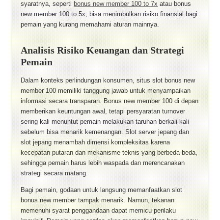
syaratnya, seperti
bonus new member 100 to 7x
atau bonus
new member 100 to 5x, bisa menimbulkan risiko finansial bagi
pemain yang kurang memahami aturan mainnya.
Analisis Risiko Keuangan dan Strategi
Pemain
Dalam konteks perlindungan konsumen, situs slot bonus new
member 100 memiliki tanggung jawab untuk menyampaikan
informasi secara transparan. Bonus new member 100 di depan
memberikan keuntungan awal, tetapi persyaratan turnover
sering kali menuntut pemain melakukan taruhan berkali-kali
sebelum bisa menarik kemenangan. Slot server jepang dan
slot jepang menambah dimensi kompleksitas karena
kecepatan putaran dan mekanisme teknis yang berbeda-beda,
sehingga pemain harus lebih waspada dan merencanakan
strategi secara matang.
Bagi pemain, godaan untuk langsung memanfaatkan slot
bonus new member tampak menarik. Namun, tekanan
memenuhi syarat penggandaan dapat memicu perilaku