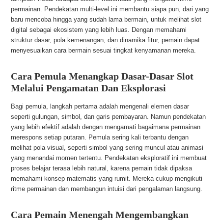
permainan. Pendekatan multi-level ini membantu siapa pun, dari yang
baru mencoba hingga yang sudah lama bermain, untuk melihat slot
digital sebagai ekosistem yang lebih luas. Dengan memahami
struktur dasar, pola kemenangan, dan dinamika fitur, pemain dapat
menyesuaikan cara bermain sesuai tingkat kenyamanan mereka.
Cara Pemula Menangkap Dasar-Dasar Slot
Melalui Pengamatan Dan Eksplorasi
Bagi pemula, langkah pertama adalah mengenali elemen dasar
seperti gulungan, simbol, dan garis pembayaran. Namun pendekatan
yang lebih efektif adalah dengan mengamati bagaimana permainan
merespons setiap putaran. Pemula sering kali terbantu dengan
melihat pola visual, seperti simbol yang sering muncul atau animasi
yang menandai momen tertentu. Pendekatan eksploratif ini membuat
proses belajar terasa lebih natural, karena pemain tidak dipaksa
memahami konsep matematis yang rumit. Mereka cukup mengikuti
ritme permainan dan membangun intuisi dari pengalaman langsung.
Cara Pemain Menengah Mengembangkan