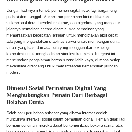
Dengan hadirnya internet, permainan digital tidak lagi bergantung
pada sistem tunggal. Mekanisme permainan kini melibatkan
sinkronisasi data, interaksi real-time, dan algoritma yang mengatur
jalannya permainan secara dinamis. Ada permainan yang
memanfaatkan kecepatan jaringan untuk menciptakan aksi cepat,
ada yang mengandalkan stabilitas server untuk membangun dunia
virtual yang luas, dan ada pula yang menggunakan teknologi
komputasi untuk menghadirkan simulasi kompleks. Integrasi ini
menciptakan pengalaman bermain yang lebih kaya, di mana setiap
mekanisme dirancang untuk memanfaatkan kemampuan jaringan
modern.
Dimensi Sosial Permainan Digital Yang
Menghubungkan Pemain Dari Berbagai
Belahan Dunia
Salah satu perubahan terbesar yang dibawa internet adalah
munculnya interaksi sosial dalam permainan digital. Pemain tidak lagi
bermain sendirian; mereka dapat berkomunikasi, bekerja sama, atau
bersaing dengan orang lain dari berbagai negara. Komunitas virtual