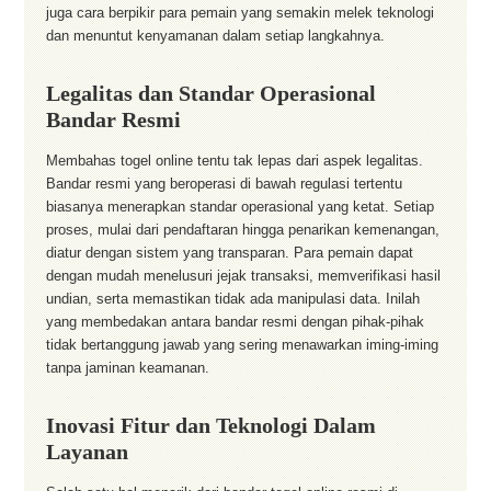
juga cara berpikir para pemain yang semakin melek teknologi
dan menuntut kenyamanan dalam setiap langkahnya.
Legalitas dan Standar Operasional
Bandar Resmi
Membahas togel online tentu tak lepas dari aspek legalitas.
Bandar resmi yang beroperasi di bawah regulasi tertentu
biasanya menerapkan standar operasional yang ketat. Setiap
proses, mulai dari pendaftaran hingga penarikan kemenangan,
diatur dengan sistem yang transparan. Para pemain dapat
dengan mudah menelusuri jejak transaksi, memverifikasi hasil
undian, serta memastikan tidak ada manipulasi data. Inilah
yang membedakan antara bandar resmi dengan pihak-pihak
tidak bertanggung jawab yang sering menawarkan iming-iming
tanpa jaminan keamanan.
Inovasi Fitur dan Teknologi Dalam
Layanan