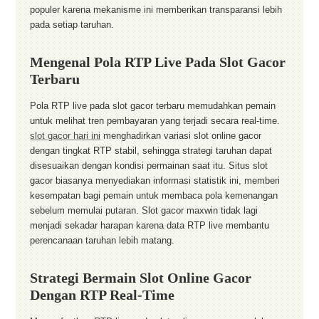
populer karena mekanisme ini memberikan transparansi lebih
pada setiap taruhan.
Mengenal Pola RTP Live Pada Slot Gacor
Terbaru
Pola RTP live pada slot gacor terbaru memudahkan pemain
untuk melihat tren pembayaran yang terjadi secara real-time.
slot gacor hari ini
menghadirkan variasi slot online gacor
dengan tingkat RTP stabil, sehingga strategi taruhan dapat
disesuaikan dengan kondisi permainan saat itu. Situs slot
gacor biasanya menyediakan informasi statistik ini, memberi
kesempatan bagi pemain untuk membaca pola kemenangan
sebelum memulai putaran. Slot gacor maxwin tidak lagi
menjadi sekadar harapan karena data RTP live membantu
perencanaan taruhan lebih matang.
Strategi Bermain Slot Online Gacor
Dengan RTP Real-Time