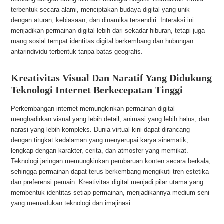
terbentuk secara alami, menciptakan budaya digital yang unik
dengan aturan, kebiasaan, dan dinamika tersendiri. Interaksi ini
menjadikan permainan digital lebih dari sekadar hiburan, tetapi juga
ruang sosial tempat identitas digital berkembang dan hubungan
antarindividu terbentuk tanpa batas geografis.
Kreativitas Visual Dan Naratif Yang Didukung
Teknologi Internet Berkecepatan Tinggi
Perkembangan internet memungkinkan permainan digital
menghadirkan visual yang lebih detail, animasi yang lebih halus, dan
narasi yang lebih kompleks. Dunia virtual kini dapat dirancang
dengan tingkat kedalaman yang menyerupai karya sinematik,
lengkap dengan karakter, cerita, dan atmosfer yang memikat.
Teknologi jaringan memungkinkan pembaruan konten secara berkala,
sehingga permainan dapat terus berkembang mengikuti tren estetika
dan preferensi pemain. Kreativitas digital menjadi pilar utama yang
membentuk identitas setiap permainan, menjadikannya medium seni
yang memadukan teknologi dan imajinasi.