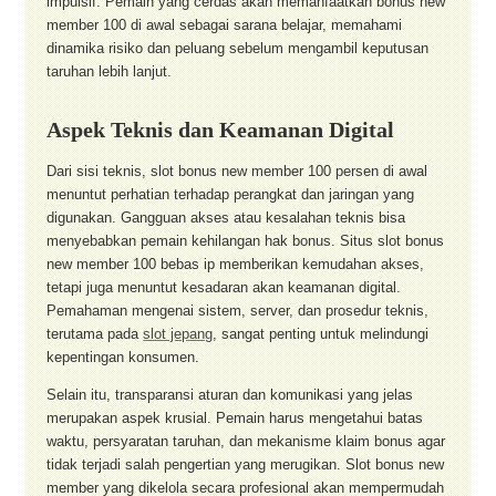
impulsif. Pemain yang cerdas akan memanfaatkan bonus new
member 100 di awal sebagai sarana belajar, memahami
dinamika risiko dan peluang sebelum mengambil keputusan
taruhan lebih lanjut.
Aspek Teknis dan Keamanan Digital
Dari sisi teknis, slot bonus new member 100 persen di awal
menuntut perhatian terhadap perangkat dan jaringan yang
digunakan. Gangguan akses atau kesalahan teknis bisa
menyebabkan pemain kehilangan hak bonus. Situs slot bonus
new member 100 bebas ip memberikan kemudahan akses,
tetapi juga menuntut kesadaran akan keamanan digital.
Pemahaman mengenai sistem, server, dan prosedur teknis,
terutama pada
slot jepang
, sangat penting untuk melindungi
kepentingan konsumen.
Selain itu, transparansi aturan dan komunikasi yang jelas
merupakan aspek krusial. Pemain harus mengetahui batas
waktu, persyaratan taruhan, dan mekanisme klaim bonus agar
tidak terjadi salah pengertian yang merugikan. Slot bonus new
member yang dikelola secara profesional akan mempermudah