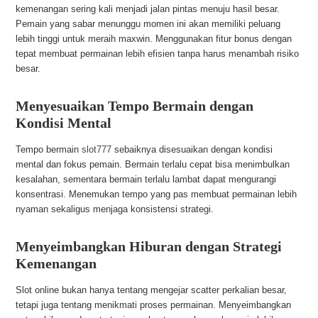
kemenangan sering kali menjadi jalan pintas menuju hasil besar.
Pemain yang sabar menunggu momen ini akan memiliki peluang
lebih tinggi untuk meraih maxwin. Menggunakan fitur bonus dengan
tepat membuat permainan lebih efisien tanpa harus menambah risiko
besar.
Menyesuaikan Tempo Bermain dengan
Kondisi Mental
Tempo bermain
slot777
sebaiknya disesuaikan dengan kondisi
mental dan fokus pemain. Bermain terlalu cepat bisa menimbulkan
kesalahan, sementara bermain terlalu lambat dapat mengurangi
konsentrasi. Menemukan tempo yang pas membuat permainan lebih
nyaman sekaligus menjaga konsistensi strategi.
Menyeimbangkan Hiburan dengan Strategi
Kemenangan
Slot online bukan hanya tentang mengejar scatter perkalian besar,
tetapi juga tentang menikmati proses permainan. Menyeimbangkan