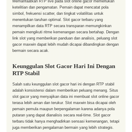
Memanfaatkan RTP live pada slot online gacor memerlukan
ketelitian dan pengamatan. Pemain dapat mencatat pola
simbol, frekuensi scatter, dan tingkat volatilitas untuk
menentukan taruhan optimal. Slot gacor terbaru yang
menampilkan data RTP secara transparan memungkinkan
pemain mengikuti ritme kemenangan secara bertahap. Dengan
link slot yang memberikan panduan dan analisis, peluang slot
gacor maxwin dapat lebih mudah dicapai dibandingkan dengan
bermain secara acak.
Keunggulan Slot Gacor Hari Ini Dengan
RTP Stabil
Salah satu keunggulan slot gacor hari ini dengan RTP stabil
adalah konsistensi dalam memberikan peluang menang. Situs
slot gacor yang menyajikan data ini membuat slot online gacor
terasa lebih aman dan terukur. Slot maxwin bisa dicapai oleh
pemain pemula maupun berpengalaman karena adanya pola
putaran yang dapat dianalisis secara real-time. Slot gacor
terbaru tidak hanya menghadirkan sensasi kemenangan, tetapi
juga memberikan pengalaman bermain yang lebih strategis.