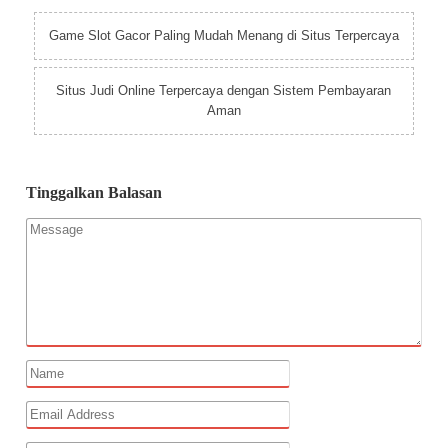
Game Slot Gacor Paling Mudah Menang di Situs Terpercaya
Situs Judi Online Terpercaya dengan Sistem Pembayaran
Aman
Tinggalkan Balasan