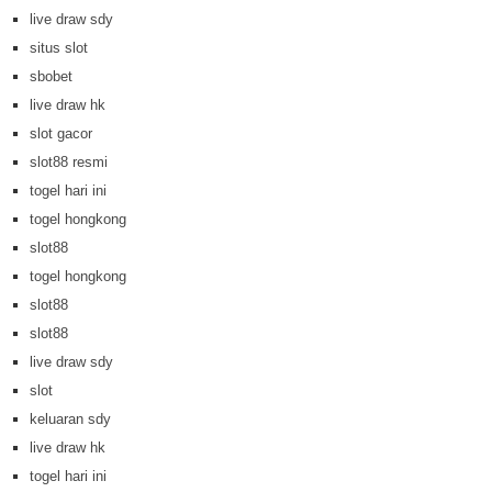
live draw sdy
situs slot
sbobet
live draw hk
slot gacor
slot88 resmi
togel hari ini
togel hongkong
slot88
togel hongkong
slot88
slot88
live draw sdy
slot
keluaran sdy
live draw hk
togel hari ini