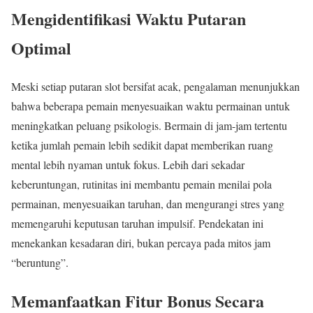
Mengidentifikasi Waktu Putaran
Optimal
Meski setiap putaran slot bersifat acak, pengalaman menunjukkan
bahwa beberapa pemain menyesuaikan waktu permainan untuk
meningkatkan peluang psikologis. Bermain di jam-jam tertentu
ketika jumlah pemain lebih sedikit dapat memberikan ruang
mental lebih nyaman untuk fokus. Lebih dari sekadar
keberuntungan, rutinitas ini membantu pemain menilai pola
permainan, menyesuaikan taruhan, dan mengurangi stres yang
memengaruhi keputusan taruhan impulsif. Pendekatan ini
menekankan kesadaran diri, bukan percaya pada mitos jam
“beruntung”.
Memanfaatkan Fitur Bonus Secara