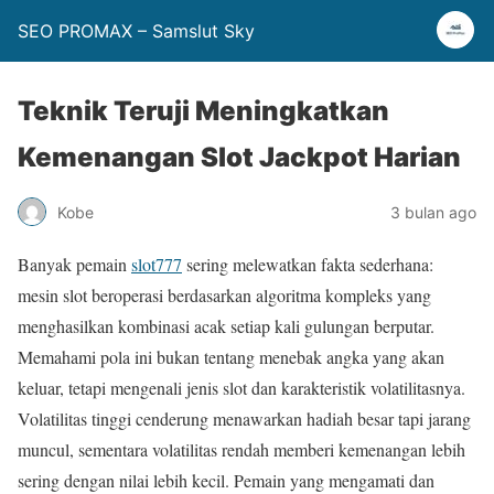
SEO PROMAX – Samslut Sky
Teknik Teruji Meningkatkan
Kemenangan Slot Jackpot Harian
Kobe
3 bulan ago
Banyak pemain
slot777
sering melewatkan fakta sederhana:
mesin slot beroperasi berdasarkan algoritma kompleks yang
menghasilkan kombinasi acak setiap kali gulungan berputar.
Memahami pola ini bukan tentang menebak angka yang akan
keluar, tetapi mengenali jenis slot dan karakteristik volatilitasnya.
Volatilitas tinggi cenderung menawarkan hadiah besar tapi jarang
muncul, sementara volatilitas rendah memberi kemenangan lebih
sering dengan nilai lebih kecil. Pemain yang mengamati dan