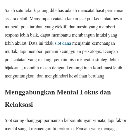
Salah satu teknik jarang dibahas adalah mencatat hasil permainan
secara detail. Menyimpan catatan kapan jackpot kecil atau besar
muncul, pola taruhan yang efektif, dan mesin yang memberi
respons lebih baik, dapat membantu membangun intuisi yang
lebih akurat. Data ini tidak
slot dana
menjamin kemenangan
mutlak, tapi memberi pemain keunggulan psikologis. Dengan
pola catatan yang matang, pemain bisa mengatur strategi lebih
bijaksana, memilih mesin dengan kemungkinan kombinasi lebih
menguntungkan, dan menghindari kesalahan berulang.
Menggabungkan Mental Fokus dan
Relaksasi
Slot sering dianggap permainan keberuntungan semata, tapi faktor
mental sangat memengaruhi performa. Pemain yang menjaga