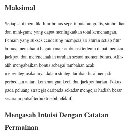
Maksimal
Setiap slot memiliki fitur bonus seperti putaran gratis, simbol liar,
dan mini-game yang dapat meningkatkan total kemenangan.
Pemain yang sukses cenderung mempelajari aturan setiap fitur
bonus, memahami bagaimana kombinasi tertentu dapat memicu
jackpot, dan merencanakan taruhan sesuai momen bonus. Alih-
alih mengabaikan bonus sebagai tambahan acak,
mengintegrasikannya dalam strategi taruhan bisa menjadi
perbedaan antara kemenangan kecil dan jackpot harian. Fokus
pada peluang strategis daripada sekadar mengejar hadiah besar
secara impulsif terbukti lebih efektif.
Mengasah Intuisi Dengan Catatan
Permainan