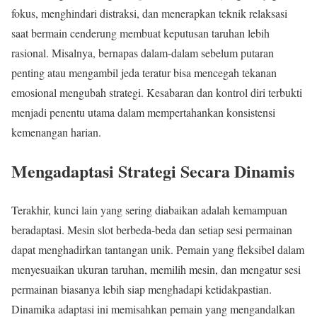
fokus, menghindari distraksi, dan menerapkan teknik relaksasi
saat bermain cenderung membuat keputusan taruhan lebih
rasional. Misalnya, bernapas dalam-dalam sebelum putaran
penting atau mengambil jeda teratur bisa mencegah tekanan
emosional mengubah strategi. Kesabaran dan kontrol diri terbukti
menjadi penentu utama dalam mempertahankan konsistensi
kemenangan harian.
Mengadaptasi Strategi Secara Dinamis
Terakhir, kunci lain yang sering diabaikan adalah kemampuan
beradaptasi. Mesin slot berbeda-beda dan setiap sesi permainan
dapat menghadirkan tantangan unik. Pemain yang fleksibel dalam
menyesuaikan ukuran taruhan, memilih mesin, dan mengatur sesi
permainan biasanya lebih siap menghadapi ketidakpastian.
Dinamika adaptasi ini memisahkan pemain yang mengandalkan