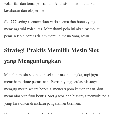
volatilitas dan tema permainan. Analisis ini membutuhkan
kesabaran dan eksperimen.
Slot777 sering menawarkan variasi tema dan bonus yang
memengaruhi volatilitas. Memahami pola ini akan membuat
pemain lebih cerdas dalam memilih mesin yang sesuai.
Strategi Praktis Memilih Mesin Slot
yang Menguntungkan
Memilih mesin slot bukan sekadar melihat angka, tapi juga
memahami ritme permainan. Pemain yang cerdas biasanya
menguji mesin secara berkala, mencari pola kemenangan, dan
memanfaatkan fitur bonus. Slot gacor 777 biasanya memiliki pola
yang bisa dikenali melalui pengalaman bermain.