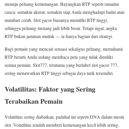
menuju peluang kemenangan. Bayangkan RTP seperti ramalan
cuaca: semakin akurat, semakin siap Anda menghadapi badai atau
matahari cerah. Slot gacor biasanya memiliki RTP tinggi,
sehingga peluang menang jadi lebih besar. Tetapi ingat, angka
RTP bukan jaminan mutlak — ia hanya bagian dari strategi.
Bagi pemain yang mencari sensasi sekaligus peluang, memahami
RTP berarti Anda sedang membaca peta yang tidak dimiliki
semua pemain. Slot777, terutama yang berlabel slot gacor 777,
sering menawarkan RTP tinggi sebagai daya tarik tersendiri.
Volatilitas: Faktor yang Sering
Terabaikan Pemain
Volatilitas sering diabaikan, padahal ini seperti DNA dalam mesin
slot. Volatilitas rendah memberi kemenangan kecil lebih sering,