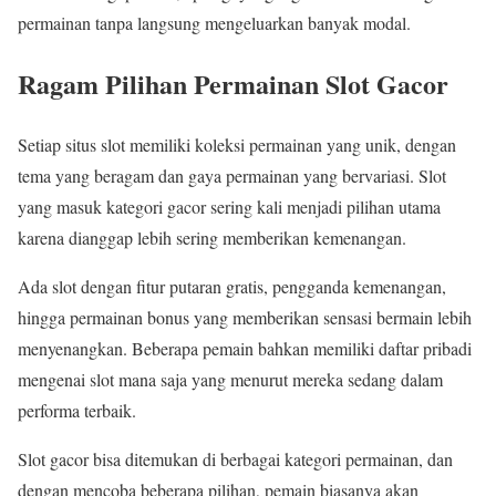
permainan tanpa langsung mengeluarkan banyak modal.
Ragam Pilihan Permainan Slot Gacor
Setiap situs slot memiliki koleksi permainan yang unik, dengan
tema yang beragam dan gaya permainan yang bervariasi. Slot
yang masuk kategori gacor sering kali menjadi pilihan utama
karena dianggap lebih sering memberikan kemenangan.
Ada slot dengan fitur putaran gratis, pengganda kemenangan,
hingga permainan bonus yang memberikan sensasi bermain lebih
menyenangkan. Beberapa pemain bahkan memiliki daftar pribadi
mengenai slot mana saja yang menurut mereka sedang dalam
performa terbaik.
Slot gacor bisa ditemukan di berbagai kategori permainan, dan
dengan mencoba beberapa pilihan, pemain biasanya akan