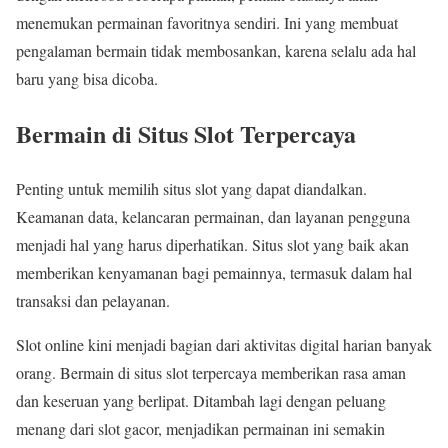
menemukan permainan favoritnya sendiri. Ini yang membuat
pengalaman bermain tidak membosankan, karena selalu ada hal
baru yang bisa dicoba.
Bermain di Situs Slot Terpercaya
Penting untuk memilih situs slot yang dapat diandalkan.
Keamanan data, kelancaran permainan, dan layanan pengguna
menjadi hal yang harus diperhatikan. Situs slot yang baik akan
memberikan kenyamanan bagi pemainnya, termasuk dalam hal
transaksi dan pelayanan.
Slot online kini menjadi bagian dari aktivitas digital harian banyak
orang. Bermain di situs slot terpercaya memberikan rasa aman
dan keseruan yang berlipat. Ditambah lagi dengan peluang
menang dari slot gacor, menjadikan permainan ini semakin