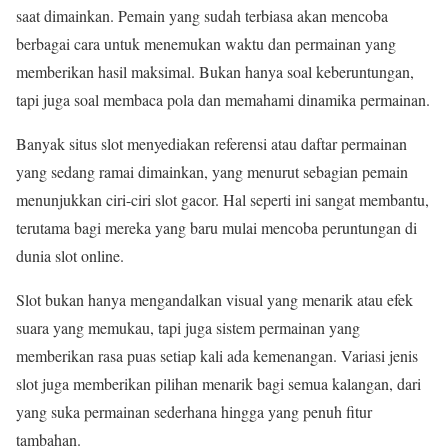
saat dimainkan. Pemain yang sudah terbiasa akan mencoba
berbagai cara untuk menemukan waktu dan permainan yang
memberikan hasil maksimal. Bukan hanya soal keberuntungan,
tapi juga soal membaca pola dan memahami dinamika permainan.
Banyak situs slot menyediakan referensi atau daftar permainan
yang sedang ramai dimainkan, yang menurut sebagian pemain
menunjukkan ciri-ciri slot gacor. Hal seperti ini sangat membantu,
terutama bagi mereka yang baru mulai mencoba peruntungan di
dunia slot online.
Slot bukan hanya mengandalkan visual yang menarik atau efek
suara yang memukau, tapi juga sistem permainan yang
memberikan rasa puas setiap kali ada kemenangan. Variasi jenis
slot juga memberikan pilihan menarik bagi semua kalangan, dari
yang suka permainan sederhana hingga yang penuh fitur
tambahan.