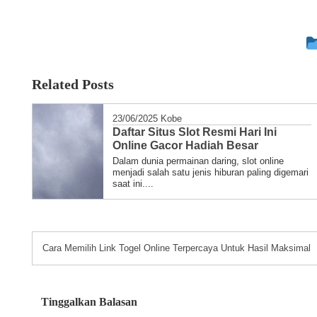
Related Posts
23/06/2025
Kobe
Daftar Situs Slot Resmi Hari Ini
Online Gacor Hadiah Besar
Dalam dunia permainan daring, slot online
menjadi salah satu jenis hiburan paling digemari
saat ini....
Cara Memilih Link Togel Online Terpercaya Untuk Hasil Maksimal
Tinggalkan Balasan