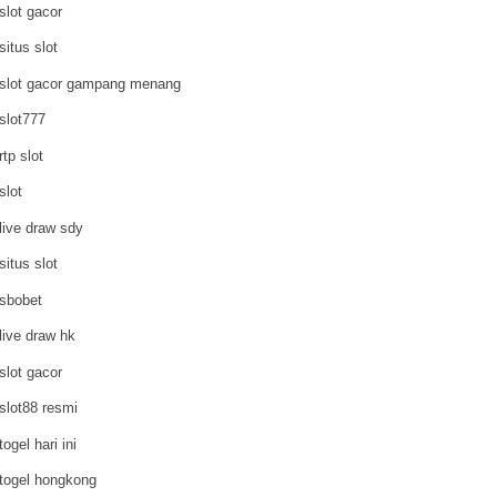
slot gacor
situs slot
slot gacor gampang menang
slot777
rtp slot
slot
live draw sdy
situs slot
sbobet
live draw hk
slot gacor
slot88 resmi
togel hari ini
togel hongkong