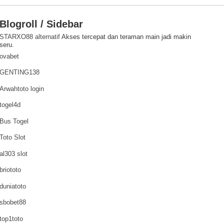
Blogroll / Sidebar
STARXO88 alternatif
Akses tercepat dan teraman main jadi makin
seru.
ovabet
GENTING138
Arwahtoto login
togel4d
Bus Togel
Toto Slot
al303 slot
briototo
duniatoto
sbobet88
top1toto