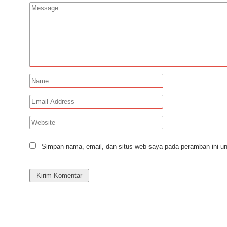
Simpan nama, email, dan situs web saya pada peramban ini un