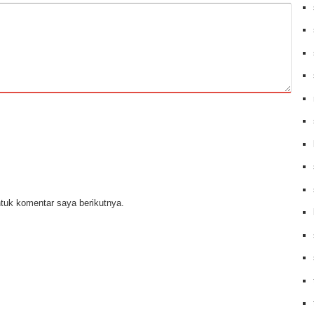
tuk komentar saya berikutnya.