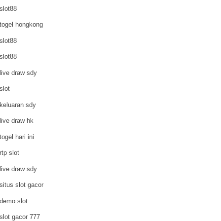
slot88
togel hongkong
slot88
slot88
live draw sdy
slot
keluaran sdy
live draw hk
togel hari ini
rtp slot
live draw sdy
situs slot gacor
demo slot
slot gacor 777