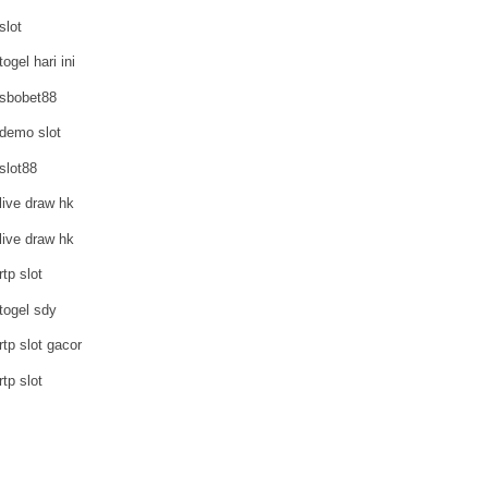
slot
togel hari ini
sbobet88
demo slot
slot88
live draw hk
live draw hk
rtp slot
togel sdy
rtp slot gacor
rtp slot