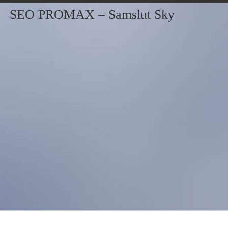
SEO PROMAX – Samslut Sky
Primary