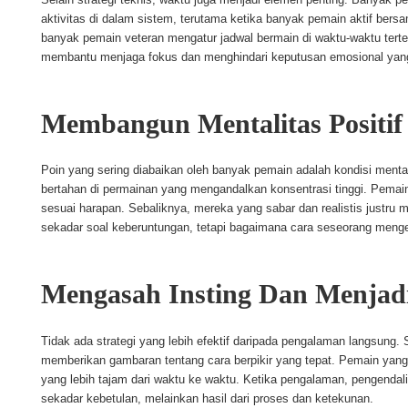
aktivitas di dalam sistem, terutama ketika banyak pemain aktif bersa
banyak pemain veteran mengatur jadwal bermain di waktu-waktu terte
membantu menjaga fokus dan menghindari keputusan emosional yang 
Membangun Mentalitas Positif
Poin yang sering diabaikan oleh banyak pemain adalah kondisi ment
bertahan di permainan yang mengandalkan konsentrasi tinggi. Pemain 
sesuai harapan. Sebaliknya, mereka yang sabar dan realistis justr
sekadar soal keberuntungan, tetapi bagaimana cara seseorang menge
Mengasah Insting Dan Menjad
Tidak ada strategi yang lebih efektif daripada pengalaman langsung
memberikan gambaran tentang cara berpikir yang tepat. Pemain yan
yang lebih tajam dari waktu ke waktu. Ketika pengalaman, pengenda
sekadar kebetulan, melainkan hasil dari proses dan ketekunan.