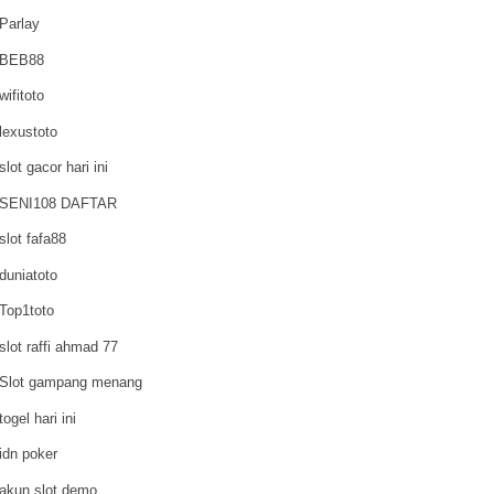
Parlay
BEB88
wifitoto
lexustoto
slot gacor hari ini
SENI108 DAFTAR
slot fafa88
duniatoto
Top1toto
slot raffi ahmad 77
Slot gampang menang
togel hari ini
idn poker
akun slot demo