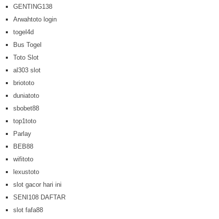
GENTING138
Arwahtoto login
togel4d
Bus Togel
Toto Slot
al303 slot
briototo
duniatoto
sbobet88
top1toto
Parlay
BEB88
wifitoto
lexustoto
slot gacor hari ini
SENI108 DAFTAR
slot fafa88