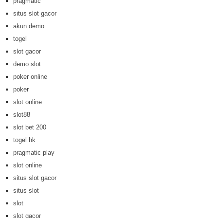
pragmatic
situs slot gacor
akun demo
togel
slot gacor
demo slot
poker online
poker
slot online
slot88
slot bet 200
togel hk
pragmatic play
slot online
situs slot gacor
situs slot
slot
slot gacor