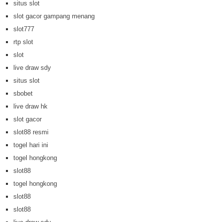
situs slot
slot gacor gampang menang
slot777
rtp slot
slot
live draw sdy
situs slot
sbobet
live draw hk
slot gacor
slot88 resmi
togel hari ini
togel hongkong
slot88
togel hongkong
slot88
slot88