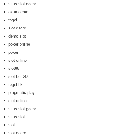
situs slot gacor
akun demo
togel
slot gacor
demo slot
poker online
poker
slot online
slot88
slot bet 200
togel hk
pragmatic play
slot online
situs slot gacor
situs slot
slot
slot gacor