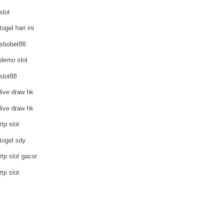
slot
togel hari ini
sbobet88
demo slot
slot88
live draw hk
live draw hk
rtp slot
togel sdy
rtp slot gacor
rtp slot