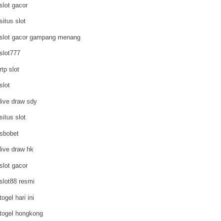
slot gacor
situs slot
slot gacor gampang menang
slot777
rtp slot
slot
live draw sdy
situs slot
sbobet
live draw hk
slot gacor
slot88 resmi
togel hari ini
togel hongkong