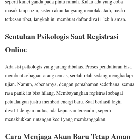
seperti kunci ganda pada pintu rumah. Kalau ada yang coba
masuk tanpa izin, sistem akan langsung menolak. Jadi, meski
terkesan ribet, langkah ini membuat daftar diva11 lebih aman.
Sentuhan Psikologis Saat Registrasi
Online
Ada sisi psikologis yang jarang dibahas. Proses pendaftaran bisa
membuat sebagian orang cemas, seolah-olah sedang menghadapi
ujian. Namun, sebenarnya, dengan pemahaman sederhana, semua
rasa panik itu bisa hilang. Membayangkan registrasi sebagai
petualangan justru memberi energi baru. Saat berhasil login
diva11 dengan mulus, ada kepuasan tersendiri, seperti
menaklukkan rintangan kecil yang membanggakan.
Cara Menjaga Akun Baru Tetap Aman